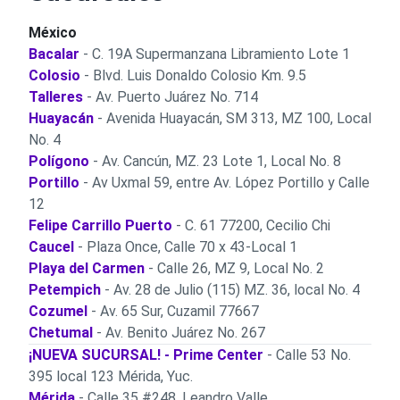
México
Bacalar
- C. 19A Supermanzana Libramiento Lote 1
Colosio
- Blvd. Luis Donaldo Colosio Km. 9.5
Talleres
- Av. Puerto Juárez No. 714
Huayacán
- Avenida Huayacán, SM 313, MZ 100, Local
No. 4
Polígono
- Av. Cancún, MZ. 23 Lote 1, Local No. 8
Portillo
- Av Uxmal 59, entre Av. López Portillo y Calle
12
Felipe Carrillo Puerto
- C. 61 77200, Cecilio Chi
Caucel
- Plaza Once, Calle 70 x 43-Local 1
Playa del Carmen
- Calle 26, MZ 9, Local No. 2
Petempich
- Av. 28 de Julio (115) MZ. 36, local No. 4
Cozumel
- Av. 65 Sur, Cuzamil 77667
Chetumal
- Av. Benito Juárez No. 267
¡NUEVA SUCURSAL! - Prime Center
- Calle 53 No.
395 local 123 Mérida, Yuc.
Mérida
- Calle 35 #248, Leandro Valle