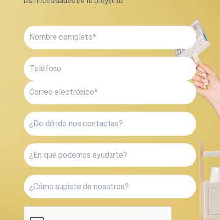
las necesidades de tu proyecto.
Nombre
completo*
Teléfono
Correo
electrónico*
¿En
qué
podemos
ayudarte?