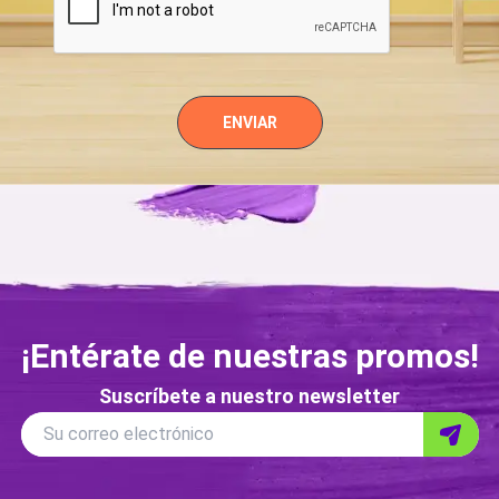
ENVIAR
¡Entérate de nuestras promos!
Suscríbete a nuestro newsletter
Correo
Su correo electrónico
Enviar
electronico