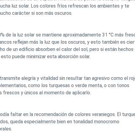
mucha luz solar. Los colores fríos refrescan los ambientes y te
 mucho carácter si son más oscuros.
80% de la luz solar se mantiene aproximadamente 31 °C más fres
ncos reflejan más la luz que los oscuros, y esto también es cier
echo de un edificio absorben el calor del sol, pero si están hechos
 esto puede minimizar esta absorción solar.
transmite alegría y vitalidad sin resultar tan agresivo como el ro
plementarios, como los turquesas o verde menta, o con tonos
 frescos y únicos al momento de aplicarlo.
 podía faltar en la recomendación de colores veraniegos. El turqu
álidos, queda especialmente bien en tonalidad monocromo
rales.