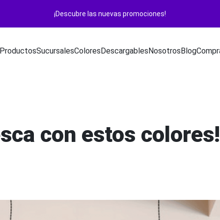
¡Descubre las nuevas promociones!
Productos
Sucursales
Colores
Descargables
Nosotros
Blog
Compra
sca con estos colores!