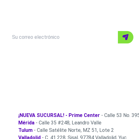
¡Entérate de nuestras promos!
Suscríbete a nuestro newsletter
Correo
Su correo electrónico
Enviar
electronico
¡NUEVA SUCURSAL! - Prime Center
- Calle 53 No. 395
Mérida
- Calle 35 #248, Leandro Valle
Tulum
- Calle Satélite Norte, MZ 51, Lote 2
Valladolid
- C. 41 228, Sisal, 97784 Valladolid, Yuc.