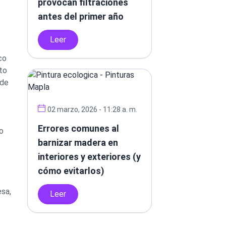
provocan filtraciones
antes del primer año
Leer
co
to
 de
02 marzo, 2026 - 11:28 a. m.
Errores comunes al
jo
barnizar madera en
interiores y exteriores (y
cómo evitarlos)
esa,
Leer