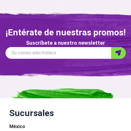
¡Entérate de nuestras promos!
Suscríbete a nuestro newsletter
Correo
Su correo electrónico
Enviar
electronico
Sucursales
México