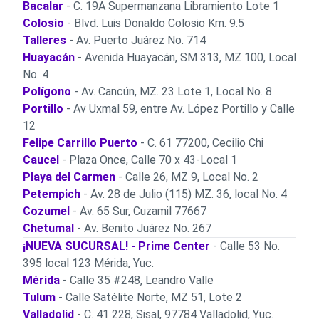
Bacalar
- C. 19A Supermanzana Libramiento Lote 1
Colosio
- Blvd. Luis Donaldo Colosio Km. 9.5
Talleres
- Av. Puerto Juárez No. 714
Huayacán
- Avenida Huayacán, SM 313, MZ 100, Local
No. 4
Polígono
- Av. Cancún, MZ. 23 Lote 1, Local No. 8
Portillo
- Av Uxmal 59, entre Av. López Portillo y Calle
12
Felipe Carrillo Puerto
- C. 61 77200, Cecilio Chi
Caucel
- Plaza Once, Calle 70 x 43-Local 1
Playa del Carmen
- Calle 26, MZ 9, Local No. 2
Petempich
- Av. 28 de Julio (115) MZ. 36, local No. 4
Cozumel
- Av. 65 Sur, Cuzamil 77667
Chetumal
- Av. Benito Juárez No. 267
¡NUEVA SUCURSAL! - Prime Center
- Calle 53 No.
395 local 123 Mérida, Yuc.
Mérida
- Calle 35 #248, Leandro Valle
Tulum
- Calle Satélite Norte, MZ 51, Lote 2
Valladolid
- C. 41 228, Sisal, 97784 Valladolid, Yuc.