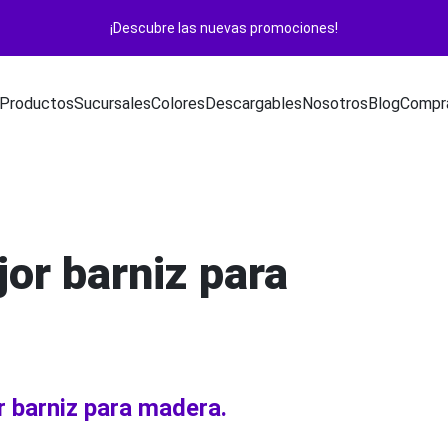
¡Descubre las nuevas promociones!
Productos
Sucursales
Colores
Descargables
Nosotros
Blog
Compra
or barniz para
r barniz para madera.