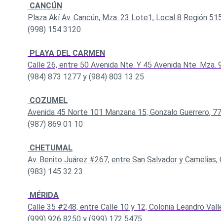
CANCÚN
Plaza Akí Av. Cancún, Mza. 23 Lote1, Local 8 Región 515
(998) 154 3120
PLAYA DEL CARMEN
Calle 26, entre 50 Avenida Nte. Y 45 Avenida Nte. Mza. 9
(984) 873 1277 y (984) 803 13 25
COZUMEL
Avenida 45 Norte 101 Manzana 15, Gonzalo Guerrero, 7
(987) 869 01 10
CHETUMAL
Av. Benito Juárez #267, entre San Salvador y Camelias, 
(983) 145 32 23
MÉRIDA
Calle 35 #248, entre Calle 10 y 12, Colonia Leandro Vall
(999) 926 8250 y (999) 172 5475