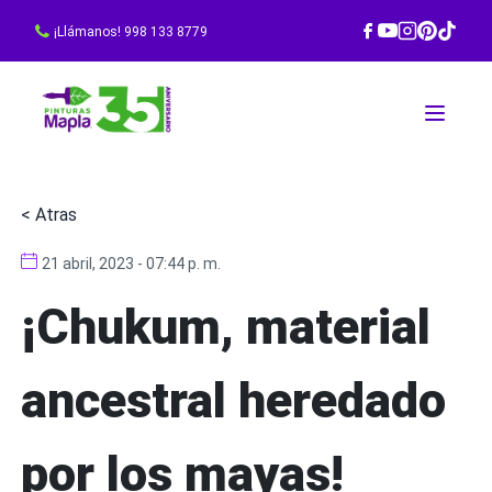
¡Llámanos! 998 133 8779
< Atras
21 abril, 2023 - 07:44 p. m.
¡Chukum, material
ancestral heredado
por los mayas!