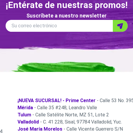
¡Entérate de nuestras promos!
Suscríbete a nuestro newsletter
Correo
Su correo electrónico
Enviar
electronico
¡NUEVA SUCURSAL! - Prime Center
- Calle 53 No. 395
Mérida
- Calle 35 #248, Leandro Valle
Tulum
- Calle Satélite Norte, MZ 51, Lote 2
Valladolid
- C. 41 228, Sisal, 97784 Valladolid, Yuc.
José María Morelos
- Calle Vicente Guerrero S/N
 4