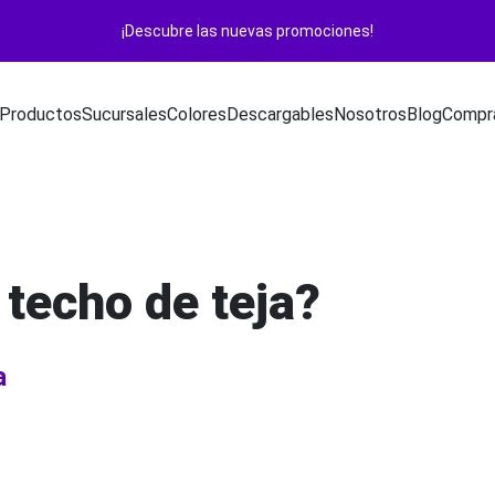
¡Descubre las nuevas promociones!
Productos
Sucursales
Colores
Descargables
Nosotros
Blog
Compra
techo de teja?
a